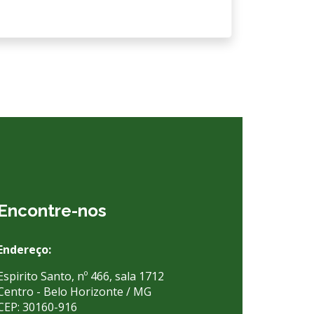
Encontre-nos
Endereço:
Espirito Santo, nº 466, sala 1712
Centro - Belo Horizonte / MG
CEP: 30160-916