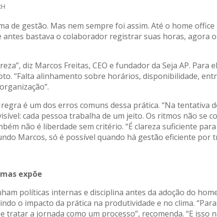
RH
ema de gestão. Mas nem sempre foi assim. Até o home office 
 antes bastava o colaborador registrar suas horas, agora o
areza”, diz Marcos Freitas, CEO e fundador da Seja AP. Para
to. “Falta alinhamento sobre horários, disponibilidade, ent
sorganização”.
 regra é um dos erros comuns dessa prática. “Na tentativa 
isível: cada pessoa trabalha de um jeito. Os ritmos não se 
mbém não é liberdade sem critério. “É clareza suficiente par
ndo Marcos, só é possível quando há gestão eficiente por t
, mas expõe
inham políticas internas e disciplina antes da adoção do ho
ndo o impacto da prática na produtividade e no clima. “Par
e tratar a jornada como um processo”, recomenda. “E isso nã