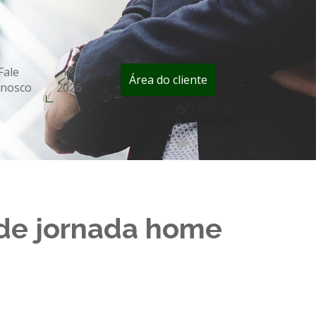
Fale
IR
Área do cliente
nosco
2026
 de jornada home