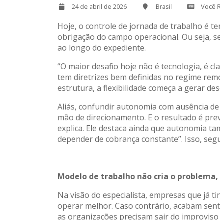
24 de abril de 2026
Brasil
Você 
Hoje, o controle de jornada de trabalho é t
obrigação do campo operacional. Ou seja, se
ao longo do expediente.
“O maior desafio hoje não é tecnologia, é cl
tem diretrizes bem definidas no regime remo
estrutura, a flexibilidade começa a gerar de
Aliás, confundir autonomia com ausência de
mão de direcionamento. E o resultado é prev
explica. Ele destaca ainda que autonomia ta
depender de cobrança constante”. Isso, segu
Modelo de trabalho não cria o problema
Na visão do especialista, empresas que já t
operar melhor. Caso contrário, acabam senti
as organizações precisam sair do improviso 