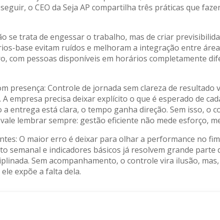
guir, o CEO da Seja AP compartilha três práticas que faze
o se trata de engessar o trabalho, mas de criar previsibilid
ários-base evitam ruídos e melhoram a integração entre áre
tro, com pessoas disponíveis em horários completamente di
m presença: Controle de jornada sem clareza de resultado v
. A empresa precisa deixar explícito o que é esperado de ca
 a entrega está clara, o tempo ganha direção. Sem isso, o c
i, vale lembrar sempre: gestão eficiente não mede esforço, m
ntes: O maior erro é deixar para olhar a performance no fi
o semanal e indicadores básicos já resolvem grande parte d
ciplinada. Sem acompanhamento, o controle vira ilusão, mas, 
ele expõe a falta dela.